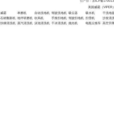
信产部：
京ICP备170013
美国威霸（VIPE
威霸
单擦机
自动洗地机
驾驶洗地机
吸尘器
吸水机
干洗地
石材翻新机
地坪研磨机
吹风机
手推扫地机
驾驶扫地机
扫雪机
沙发清
扶梯清洗机
蒸汽清洗机
泳池清洗机
干冰清洗机
抛光机
电瓶尘推车
高空升